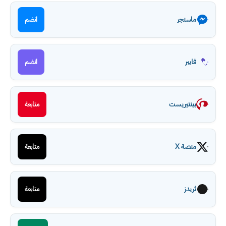
ماسنجر
انضم
فايبر
انضم
بينتيريست
متابعة
منصة X
متابعة
ثريدز
متابعة