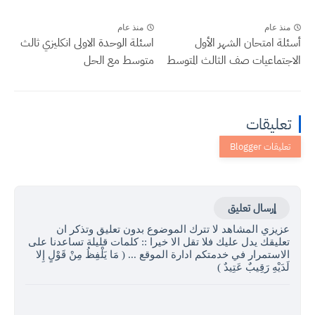
منذ عام
منذ عام
أسئلة امتحان الشهر الأول
اسئلة الوحدة الاولى انكليزي ثالث
الاجتماعيات صف الثالث المتوسط
متوسط مع الحل
تعليقات
إرسال تعليق
عزيزي المشاهد لا تترك الموضوع بدون تعليق وتذكر ان
تعليقك يدل عليك فلا تقل الا خيرا :: كلمات قليلة تساعدنا على
الاستمرار في خدمتكم ادارة الموقع ... ( مَا يَلْفِظُ مِنْ قَوْلٍ إِلا
لَدَيْهِ رَقِيبٌ عَتِيدٌ )