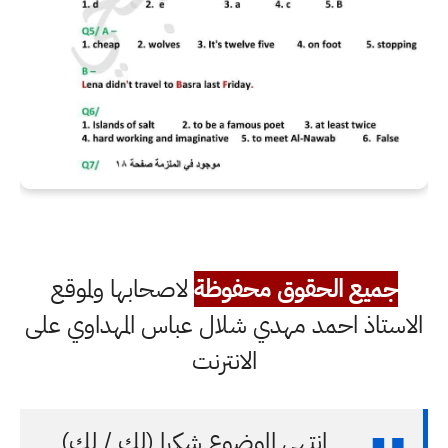
جميع الحقوق محفوظة
لاصحابها ولموقع
الاستاذ احمد مهدي شلال عباس المهداوي على
الانترنت
انتهى الموضوع شكرا (لك / لكِ)