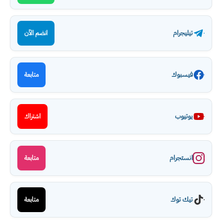
تيليجرام
انضم الآن
فيسبوك
متابعة
يوتيوب
اشتراك
انستجرام
متابعة
تيك توك
متابعة