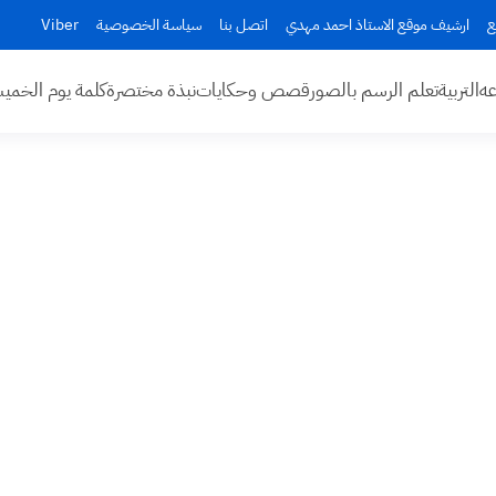
ع
ارشيف موقع الاستاذ احمد مهدي
اتصل بنا
سياسة الخصوصية
Viber
عه
التربية
تعلم الرسم بالصور
قصص وحكايات
نبذة مختصرة
كلمة يوم الخم