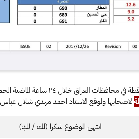
ات العراق خلال ٢٤ ساعة الماضية الجمعة ٢٥ - ١١ - ٢٠٢٢
ة
لاصحابها ولموقع الاستاذ احمد مهدي شلال عباس ال
انتهى الموضوع شكرا (لك / لكِ)