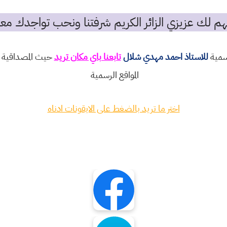
م لك عزيزي الزائر الكريم شرفتنا ونحب تواجدك معن
رسمية
للاستاذ احمد مهدي شلال
تابعنا باي مكان تريد
حيث المصداقية و
المواقع الرسمية
اختر ما تريد بالضغط على الايقونات ادناه