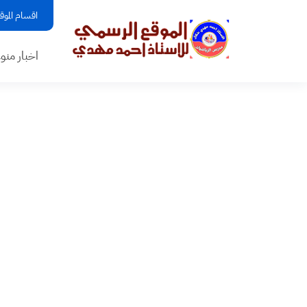
اقسام الموق
اخبار منو