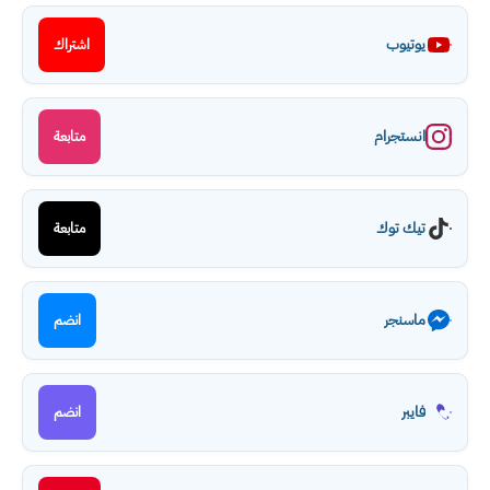
يوتيوب
اشتراك
انستجرام
متابعة
تيك توك
متابعة
ماسنجر
انضم
فايبر
انضم