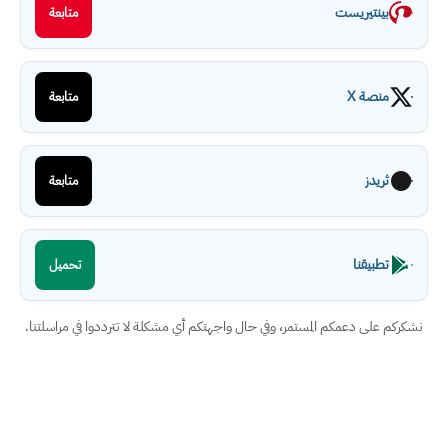
بينتيريست
متابعة
منصة X
متابعة
ثريدز
متابعة
تطبيقنا
تحميل
نشكركم على دعمكم المستمر، وفي حال واجهتكم أي مشكلة لا تترددوا في مراسلتنا.