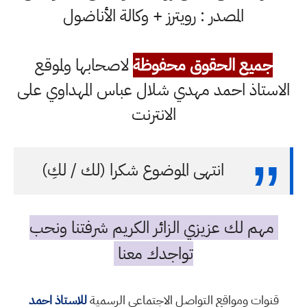
المصدر : رويترز + وكالة الأناضول
جميع الحقوق محفوظة
لاصحابها ولموقع
الاستاذ احمد مهدي شلال عباس المهداوي على
الانترنت
انتهى الموضوع شكرا (لك / لكِ)
مهم لك عزيزي الزائر الكريم شرفتنا ونحب
تواجدك معنا
قنوات ومواقع التواصل الاجتماعي الرسمية
للاستاذ احمد