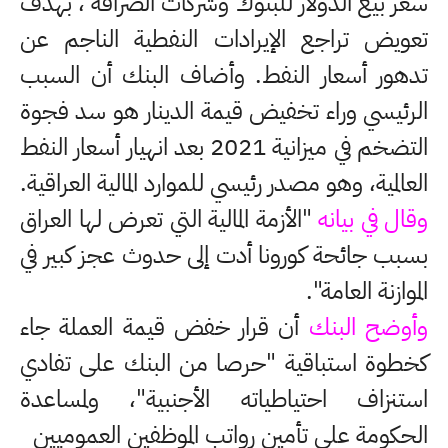
سعر بيع الدولار للبنوك وشركات الصرافة ، بهدف
تعويض تراجع الإيرادات النفطية الناجم عن
تدهور أسعار النفط. وأضاف البنك أن السبب
الرئيسي وراء تخفيض قيمة الدينار هو سد فجوة
التضخم في ميزانية 2021 بعد انهيار أسعار النفط
العالمية، وهو مصدر رئيسي للموارد المالية العراقية.
وقال في بيانه
"الأزمة المالية التي تعرض لها العراق
بسبب جائحة كورونا أدت إلى حدوث عجز كبير في
الموازنة العامة".
وأوضح البنك
أن قرار خفض قيمة العملة جاء
كخطوة استباقية "حرصا من البنك على تفادي
استنزاف احتياطياته الأجنبية"، ولمساعدة
الحكومة على تأمين رواتب الموظفين العموميين