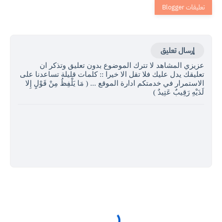
إرسال تعليق
عزيزي المشاهد لا تترك الموضوع بدون تعليق وتذكر ان
تعليقك يدل عليك فلا تقل الا خيرا :: كلمات قليلة تساعدنا على
الاستمرار في خدمتكم ادارة الموقع ... ( مَا يَلْفِظُ مِنْ قَوْلٍ إِلا
لَدَيْهِ رَقِيبٌ عَتِيدٌ )