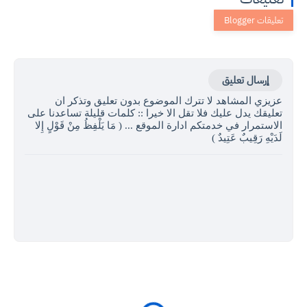
إرسال تعليق
عزيزي المشاهد لا تترك الموضوع بدون تعليق وتذكر ان
تعليقك يدل عليك فلا تقل الا خيرا :: كلمات قليلة تساعدنا على
الاستمرار في خدمتكم ادارة الموقع ... ( مَا يَلْفِظُ مِنْ قَوْلٍ إِلا
لَدَيْهِ رَقِيبٌ عَتِيدٌ )