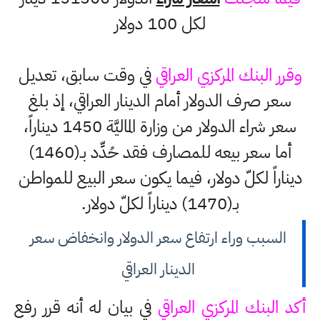
لكل 100 دولار
وقرر البنك المركزي العراقي
في وقت سابق، تعديل
سعر صرف الدولار أمام الدينار العراقي، إذ بلغ
سعر شراء الدولار من وزارة الماليَّة 1450 ديناراً،
أما سعر بيعه للمصارف فقد حُدِّد بـ(1460)
ديناراً لكلّ دولار، فيما يكون سعر البيع للمواطن
بـ(1470) ديناراً لكلّ دولار.
السبب وراء ارتفاع سعر الدولار وانخفاض سعر
الدينار العراقي
أكد البنك المركزي العراقي
في بيان له أنه قرر رفع