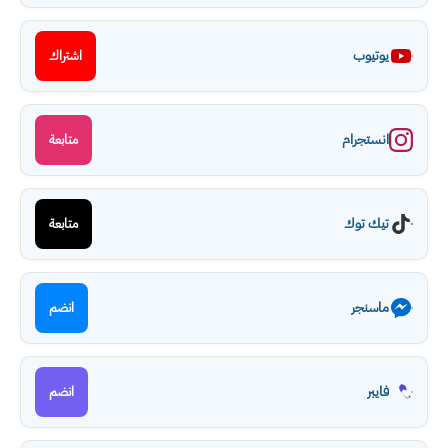
يوتيوب
اشتراك
انستجرام
متابعة
تيك توك
متابعة
ماسنجر
انضم
فايبر
انضم