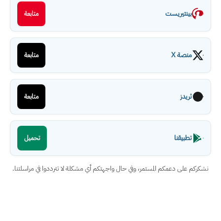
بينتيريست
متابعة
منصة X
متابعة
ثريدز
متابعة
تطبيقنا
تحميل
نشكركم على دعمكم المستمر، وفي حال واجهتكم أي مشكلة لا تترددوا في مراسلتنا.