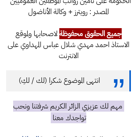
الحكومة على تأمين رواتب الموظفين العموميين
المصدر : رويترز + وكالة الأناضول
جميع الحقوق محفوظة
لاصحابها ولموقع
الاستاذ احمد مهدي شلال عباس المهداوي على
الانترنت
انتهى الموضوع شكرا (لك / لكِ)
مهم لك عزيزي الزائر الكريم شرفتنا ونحب
تواجدك معنا