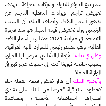
سعر بيع الدولار للبنوك وشركات الصرافة ، بهدف
تعويض تراجع الإيرادات النفطية الناجم عن
تدهور أسعار النفط. وأضاف البنك أن السبب
الرئيسي وراء تخفيض قيمة الدينار هو سد فجوة
التضخم في ميزانية 2021 بعد انهيار أسعار النفط
العالمية، وهو مصدر رئيسي للموارد المالية العراقية.
وقال في بيانه
"الأزمة المالية التي تعرض لها العراق
بسبب جائحة كورونا أدت إلى حدوث عجز كبير في
الموازنة العامة".
وأوضح البنك
أن قرار خفض قيمة العملة جاء
كخطوة استباقية "حرصا من البنك على تفادي
استنزاف احتياطياته الأجنبية"، ولمساعدة