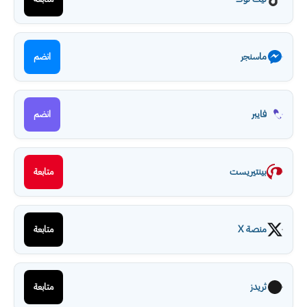
ماسنجر
انضم
فايبر
انضم
بينتيريست
متابعة
منصة X
متابعة
ثريدز
متابعة