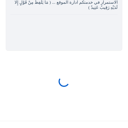
الاستمرار في خدمتكم ادارة الموقع ... ( مَا يَلْفِظُ مِنْ قَوْلٍ إِلا
لَدَيْهِ رَقِيبٌ عَتِيدٌ )