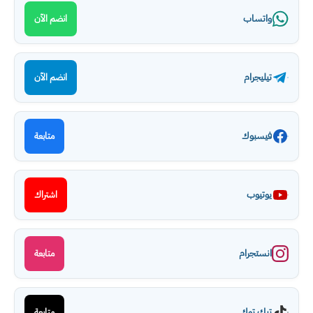
واتساب
انضم الآن
تيليجرام
انضم الآن
فيسبوك
متابعة
يوتيوب
اشتراك
انستجرام
متابعة
تيك توك
متابعة