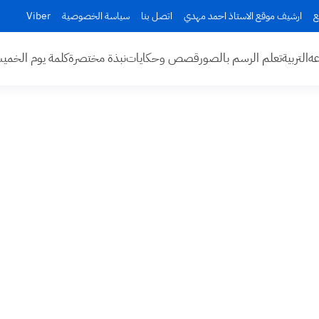
ع
ارشيف موقع الاستاذ احمد مهدي
اتصل بنا
سياسة الخصوصية
Viber
عه
التربية
تعلم الرسم بالصور
قصص وحكايات
نبذة مختصرة
كلمة يوم الخم