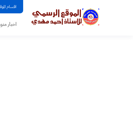
اقسام الموق
اخبار منو