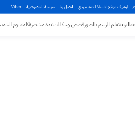
ع
ارشيف موقع الاستاذ احمد مهدي
اتصل بنا
سياسة الخصوصية
Viber
عه
التربية
تعلم الرسم بالصور
قصص وحكايات
نبذة مختصرة
كلمة يوم الخم