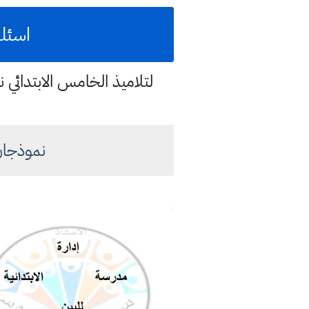
اسئلة ا
لتلاميذ الخامس الابتدائي 
نموذجان