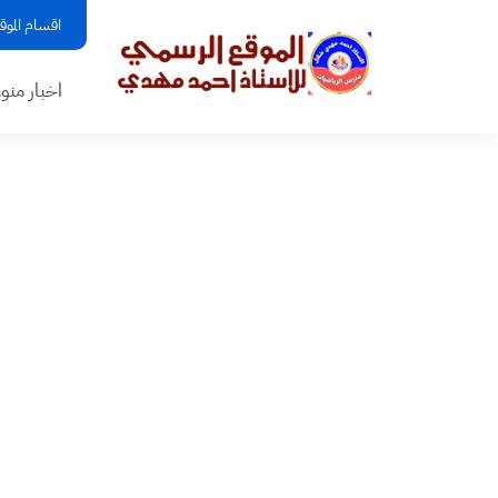
اقسام الموق
اخبار منو