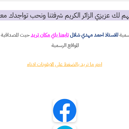
م لك عزيزي الزائر الكريم شرفتنا ونحب تواجدك معن
رسمية
للاستاذ احمد مهدي شلال
تابعنا باي مكان تريد
حيث المصداقية و
المواقع الرسمية
اختر ما تريد بالضغط على الايقونات ادناه