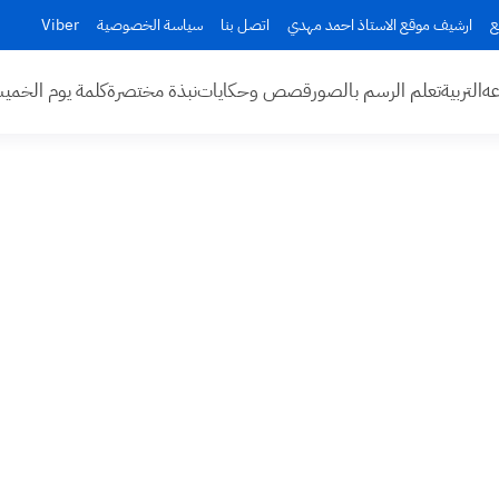
ع
ارشيف موقع الاستاذ احمد مهدي
اتصل بنا
سياسة الخصوصية
Viber
عه
التربية
تعلم الرسم بالصور
قصص وحكايات
نبذة مختصرة
كلمة يوم الخم