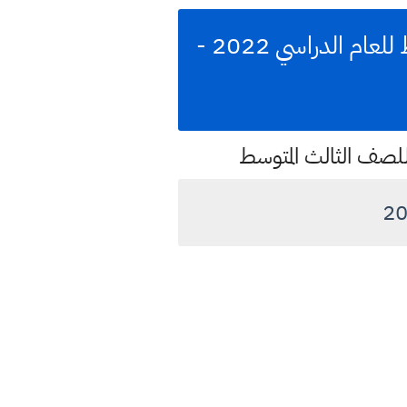
عداد لحساب الوقت محدث للتذكير الوقت المتبقي لامتحان ثالث متوسط للعام الدراسي 2022 -
 للصف الثالث المتوسط