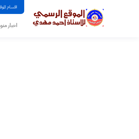
اقسام الموق
اخبار منو