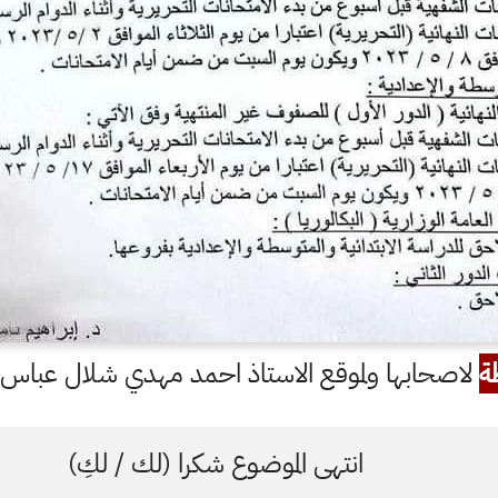
ة
لاصحابها ولموقع الاستاذ احمد مهدي شلال عباس ال
انتهى الموضوع شكرا (لك / لكِ)