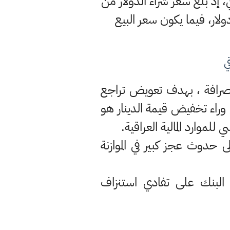
 إذ بلغ سعر شراء الدولار من
عر بيعه للمصارف فقد حُدِّد بـ(1460) ديناراً لكلّ دولار، فيما يكون سعر البيع
ي
الصرافة ، بهدف تعويض تراجع
 وراء تخفيض قيمة الدينار هو
 حدوث عجز كبير في الموازنة
لبنك على تفادي استنزاف