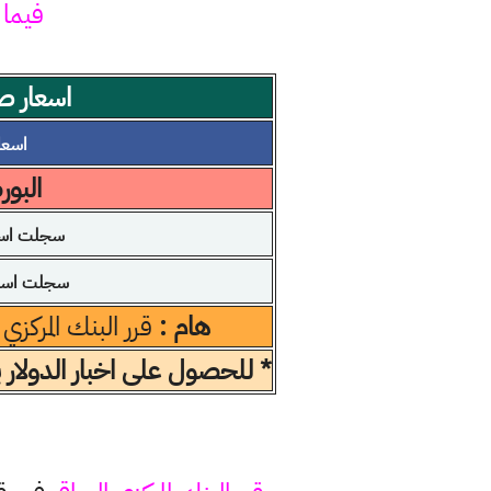
فيما 
اسعار صر
اسعار 
البو
سجلت اسعا
سجلت اسعار
هام :
قرر البنك المركزي
* للحصول على اخبار الدولار 