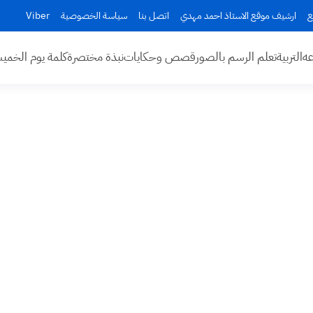
ع
ارشيف موقع الاستاذ احمد مهدي
اتصل بنا
سياسة الخصوصية
Viber
عه
التربية
تعلم الرسم بالصور
قصص وحكايات
نبذة مختصرة
كلمة يوم الخم