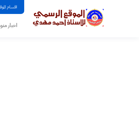
اقسام الموق
اخبار منو