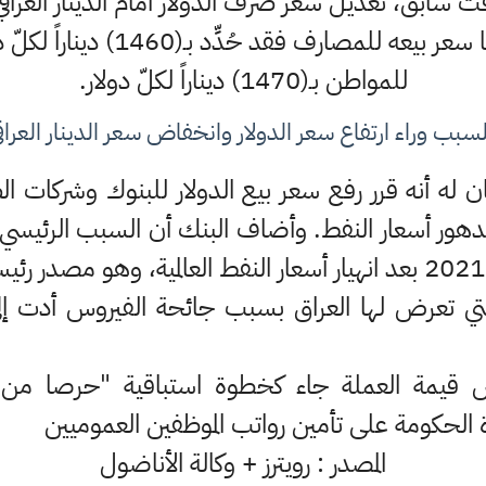
 سابق، تعديل سعر صرف الدولار أمام الدينار العراقي،
وزارة الماليَّة 1450 ديناراً، أما س
للمواطن بـ(1470) ديناراً لكلّ دولار.
لسبب وراء ارتفاع سعر الدولار وانخفاض سعر الدينار العراق
ن له أنه قرر رفع سعر بيع الدولار للبنوك وشركات 
 تدهور أسعار النفط. وأضاف البنك أن السبب الرئيسي
 التي تعرض لها العراق بسبب جائحة الفيروس أدت إلى
قيمة العملة جاء كخطوة استباقية "حرصا من ا
دة الحكومة على تأمين رواتب الموظفين العموميين
المصدر : رويترز + وكالة الأناضول