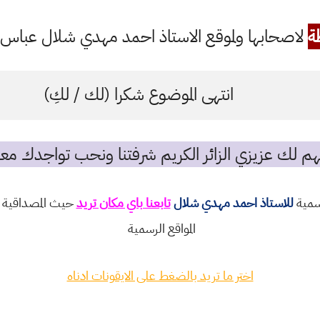
ة
لاصحابها ولموقع الاستاذ احمد مهدي شلال عباس ال
انتهى الموضوع شكرا (لك / لكِ)
م لك عزيزي الزائر الكريم شرفتنا ونحب تواجدك معن
رسمية
للاستاذ احمد مهدي شلال
تابعنا باي مكان تريد
حيث المصداقية و
المواقع الرسمية
اختر ما تريد بالضغط على الايقونات ادناه