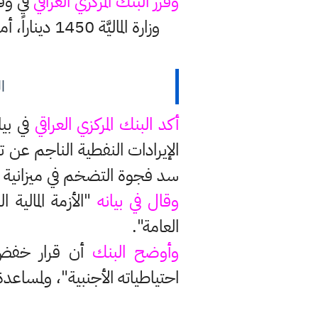
وقرر البنك المركزي العراقي
في وقت
ا
أكد البنك المركزي العراقي
في بيا
الإيرادات النفطية الناجم عن
سد فجوة التضخم في ميزانية 2021 بعد انهيار أسعار النفط العالمية، وهو مصدر رئيسي للموارد المالية العراقية.
وقال في بيانه
"الأزمة المالية
العامة".
وأوضح البنك
أن قرار خفض 
احتياطياته الأجنبية"، ولمساع