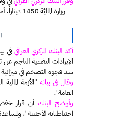
وقرر البنك المركزي العراقي
في وقت
ا
أكد البنك المركزي العراقي
في بيا
الإيرادات النفطية الناجم عن
سد فجوة التضخم في ميزانية 2021 بعد انهيار أسعار النفط العالمية، وهو مصدر رئيسي للموارد المالية العراقية.
وقال في بيانه
"الأزمة المالية
العامة".
وأوضح البنك
أن قرار خفض 
احتياطياته الأجنبية"، ولمساع