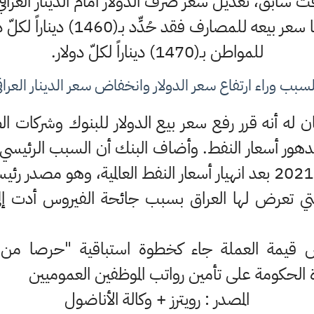
 سابق، تعديل سعر صرف الدولار أمام الدينار العراقي،
وزارة الماليَّة 1450 ديناراً، أما س
للمواطن بـ(1470) ديناراً لكلّ دولار.
لسبب وراء ارتفاع سعر الدولار وانخفاض سعر الدينار العراق
ن له أنه قرر رفع سعر بيع الدولار للبنوك وشركات 
 تدهور أسعار النفط. وأضاف البنك أن السبب الرئيسي
 التي تعرض لها العراق بسبب جائحة الفيروس أدت إلى
قيمة العملة جاء كخطوة استباقية "حرصا من ا
دة الحكومة على تأمين رواتب الموظفين العموميين
المصدر : رويترز + وكالة الأناضول