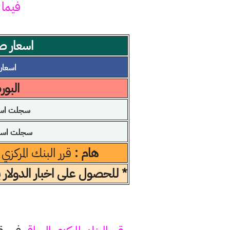
فيما 
اسعار صر
اسعار ال
البو
سجلت اسعا
سجلت اسعار
هام :
قرر البنك المركزي
* للحصول على اخبار الدولار 