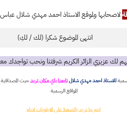
ة
لاصحابها ولموقع الاستاذ احمد مهدي شلال عباس ال
انتهى الموضوع شكرا (لك / لكِ)
م لك عزيزي الزائر الكريم شرفتنا ونحب تواجدك معن
رسمية
للاستاذ احمد مهدي شلال
تابعنا باي مكان تريد
حيث المصداقية و
المواقع الرسمية
اختر ما تريد بالضغط على الايقونات ادناه