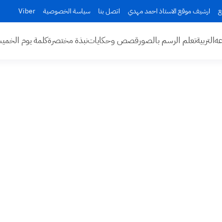
ع
ارشيف موقع الاستاذ احمد مهدي
اتصل بنا
سياسة الخصوصية
Viber
عه
التربية
تعلم الرسم بالصور
قصص وحكايات
نبذة مختصرة
كلمة يوم الخم