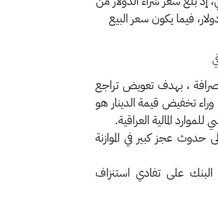
 إذ بلغ سعر شراء الدولار من
عر بيعه للمصارف فقد حُدِّد بـ(1460) ديناراً لكلّ دولار، فيما يكون سعر البيع
ي
الصرافة ، بهدف تعويض تراجع
 وراء تخفيض قيمة الدينار هو
 حدوث عجز كبير في الموازنة
لبنك على تفادي استنزاف