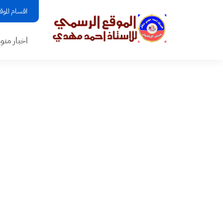
اقسام الموق
اخبار منو