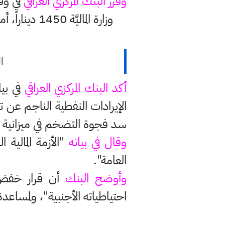
وقرر البنك المركزي العراقي
في وقت
ا
أكد البنك المركزي العراقي
في بيا
الإيرادات النفطية الناجم عن
سد فجوة التضخم في ميزانية 2021 بعد انهيار أسعار النفط العالمية، وهو مصدر رئيسي للموارد المالية العراقية.
وقال في بيانه
"الأزمة المالية
العامة".
وأوضح البنك
أن قرار خفض 
احتياطياته الأجنبية"، ولمساع