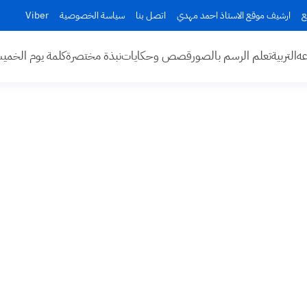
ع
ارشيف موقع الاستاذ احمد مهدي
اتصل بنا
سياسة الخصوصية
Viber
عه
التربية
تعلم الرسم بالصور
قصص وحكايات
نبذة مختصرة
كلمة يوم الخم