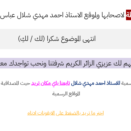
ة
لاصحابها ولموقع الاستاذ احمد مهدي شلال عباس ال
انتهى الموضوع شكرا (لك / لكِ)
م لك عزيزي الزائر الكريم شرفتنا ونحب تواجدك معن
رسمية
للاستاذ احمد مهدي شلال
تابعنا باي مكان تريد
حيث المصداقية و
المواقع الرسمية
اختر ما تريد بالضغط على الايقونات ادناه