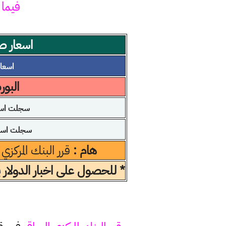
فيما 
اسعار صر
اسعار ا
البو
سجلت اسعا
سجلت اسعار
هام :
قرر البنك المركزي
* للحصول على اخبار الدولار 