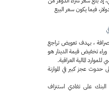
 إذ بلغ سعر شراء الدولار من
عر بيعه للمصارف فقد حُدِّد بـ(1460) ديناراً لكلّ دولار، فيما يكون سعر البيع
ي
الصرافة ، بهدف تعويض تراجع
 وراء تخفيض قيمة الدينار هو
 حدوث عجز كبير في الموازنة
لبنك على تفادي استنزاف