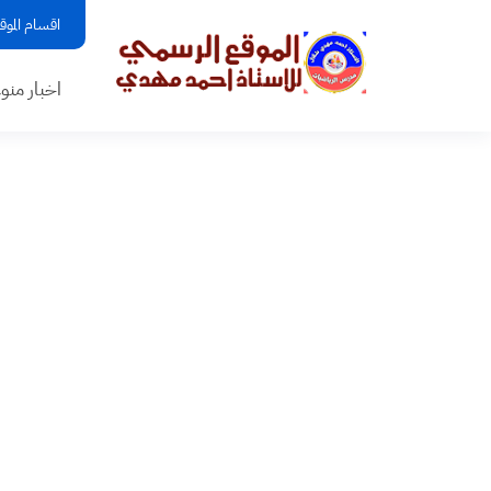
اقسام الموق
اخبار منو