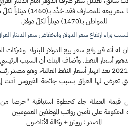
 سابق، تعديل سعر صرف الدولار أمام الدينار العراقي،
وزارة الماليَّة 1450 ديناراً، أما س
للمواطن بـ(1470) ديناراً لكلّ دولار.
لسبب وراء ارتفاع سعر الدولار وانخفاض سعر الدينار العراق
ن له أنه قرر رفع سعر بيع الدولار للبنوك وشركات 
 تدهور أسعار النفط. وأضاف البنك أن السبب الرئيسي
 التي تعرض لها العراق بسبب جائحة الفيروس أدت إلى
قيمة العملة جاء كخطوة استباقية "حرصا من ا
دة الحكومة على تأمين رواتب الموظفين العموميين
المصدر : رويترز + وكالة الأناضول