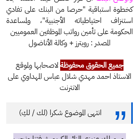
كخطوة استباقية "حرصا من البنك على تفادي
استنزاف احتياطياته الأجنبية"، ولمساعدة
الحكومة على تأمين رواتب الموظفين العموميين
المصدر : رويترز + وكالة الأناضول
جميع الحقوق محفوظة
لاصحابها ولموقع
الاستاذ احمد مهدي شلال عباس المهداوي على
الانترنت
انتهى الموضوع شكرا (لك / لكِ)
مهم لك عزيزي الزائر الكريم شرفتنا ونحب