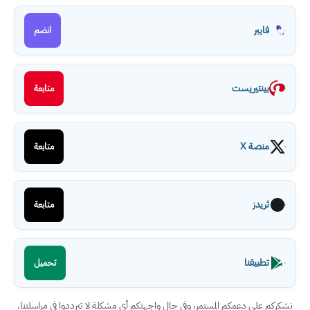
فايبر
انضم
بينتيريست
متابعة
منصة X
متابعة
ثريدز
متابعة
تطبيقنا
تحميل
نشكركم على دعمكم المستمر، وفي حال واجهتكم أي مشكلة لا تترددوا في مراسلتنا.