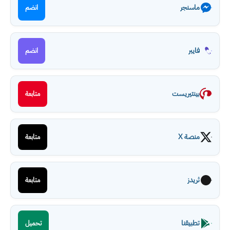
ماسنجر
انضم
فايبر
انضم
بينتيريست
متابعة
منصة X
متابعة
ثريدز
متابعة
تطبيقنا
تحميل