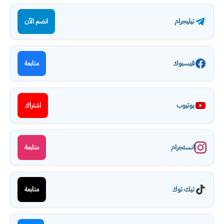
تيليجرام
انضم الآن
فيسبوك
متابعة
يوتيوب
اشتراك
انستجرام
متابعة
تيك توك
متابعة