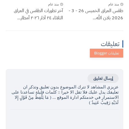
منذ عام
منذ عام
طقس العراق الخميس 26 - 3 -
آخر تطورات الطقس في العراق
2026 باذن الله...
الثلاثاء ٢٤ آذار ٢٠٢٦ أمطار...
تعليقات
إرسال تعليق
عزيزي المشاهد لا تترك الموضوع بدون تعليق وتذكر ان
تعليقك يدل عليك فلا تقل الا خيرا :: كلمات قليلة تساعدنا على
الاستمرار في خدمتكم ادارة الموقع ... ( مَا يَلْفِظُ مِنْ قَوْلٍ إِلا
لَدَيْهِ رَقِيبٌ عَتِيدٌ )