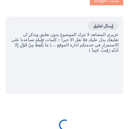
إرسال تعليق
عزيزي المشاهد لا تترك الموضوع بدون تعليق وتذكر ان
تعليقك يدل عليك فلا تقل الا خيرا :: كلمات قليلة تساعدنا على
الاستمرار في خدمتكم ادارة الموقع ... ( مَا يَلْفِظُ مِنْ قَوْلٍ إِلا
لَدَيْهِ رَقِيبٌ عَتِيدٌ )