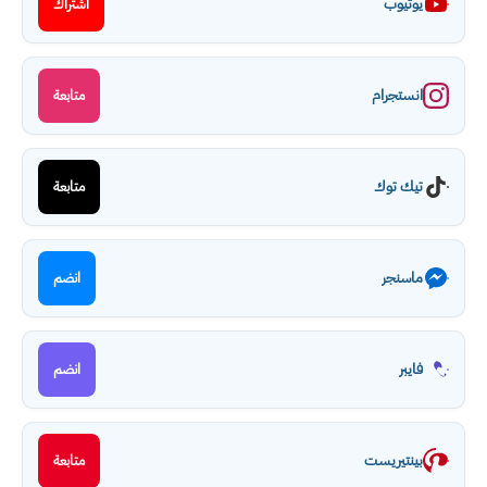
يوتيوب
اشتراك
انستجرام
متابعة
تيك توك
متابعة
ماسنجر
انضم
فايبر
انضم
بينتيريست
متابعة