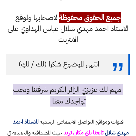
جميع الحقوق محفوظة
لاصحابها ولموقع
الاستاذ احمد مهدي شلال عباس المهداوي على
الانترنت
انتهى الموضوع شكرا (لك / لكِ)
مهم لك عزيزي الزائر الكريم شرفتنا ونحب
تواجدك معنا
قنوات ومواقع التواصل الاجتماعي الرسمية
للاستاذ احمد
مهدي شلال
تابعنا باي مكان تريد
حيث المصداقية والحقيقة في