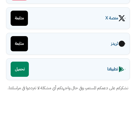
منصة X
متابعة
ثريدز
متابعة
تطبيقنا
تحميل
نشكركم على دعمكم المستمر، وفي حال واجهتكم أي مشكلة لا تترددوا في مراسلتنا.