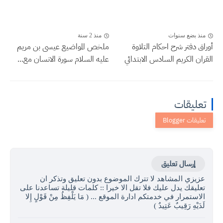
منذ بضع سنوات
منذ 2 سنة
أوراق دفتر شرح احكام التلاوة
ملخص المواضيع عيسى بن مريم
القران الكريم السادس الابتدائي
عليه السلام سورة الانسان مع...
تعليقات
إرسال تعليق
عزيزي المشاهد لا تترك الموضوع بدون تعليق وتذكر ان
تعليقك يدل عليك فلا تقل الا خيرا :: كلمات قليلة تساعدنا على
الاستمرار في خدمتكم ادارة الموقع ... ( مَا يَلْفِظُ مِنْ قَوْلٍ إِلا
لَدَيْهِ رَقِيبٌ عَتِيدٌ )