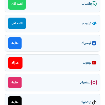
واتساب
انضم الآن
تيليجرام
انضم الآن
فيسبوك
متابعة
يوتيوب
اشتراك
انستجرام
متابعة
تيك توك
متابعة