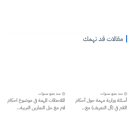
مقالات قد تهمك
منذ بضع سنوات
منذ بضع سنوات
أسئلة وزارية مهمة حول أحكام
الملاحظات المهمة في موضوع احكام
اللام في (أل التعريف) مع...
لام مع حل التمارين التربية...