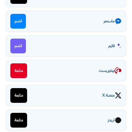
ماسنجر
انضم
فايبر
انضم
بينتيريست
متابعة
منصة X
متابعة
ثريدز
متابعة