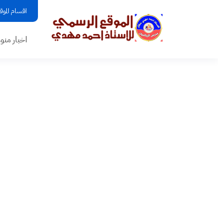
اقسام الموق
اخبار منو