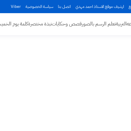
ع
ارشيف موقع الاستاذ احمد مهدي
اتصل بنا
سياسة الخصوصية
Viber
عه
التربية
تعلم الرسم بالصور
قصص وحكايات
نبذة مختصرة
كلمة يوم الخم