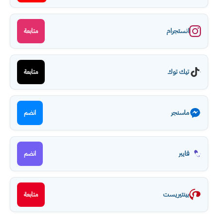
انستجرام
متابعة
تيك توك
متابعة
ماسنجر
انضم
فايبر
انضم
بينتيريست
متابعة