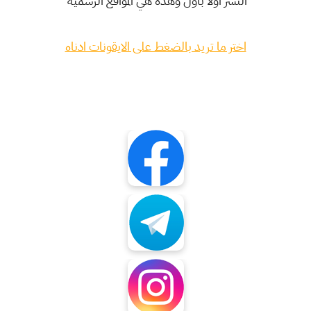
النشر اولا باول وهذه هي المواقع الرسمية
اختر ما تريد بالضغط على الايقونات ادناه