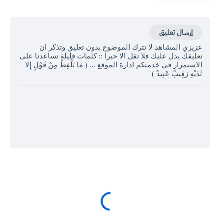
إرسال تعليق
عزيزي المشاهد لا تترك الموضوع بدون تعليق وتذكر ان
تعليقك يدل عليك فلا تقل الا خيرا :: كلمات قليلة تساعدنا على
الاستمرار في خدمتكم ادارة الموقع ... ( مَا يَلْفِظُ مِنْ قَوْلٍ إِلا
لَدَيْهِ رَقِيبٌ عَتِيدٌ )