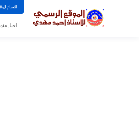
اقسام الموق
اخبار منو