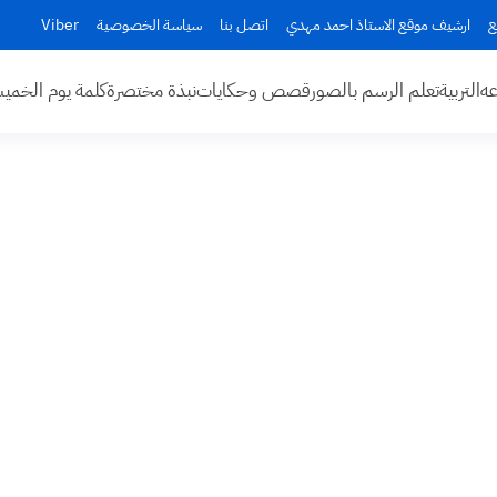
ع
ارشيف موقع الاستاذ احمد مهدي
اتصل بنا
سياسة الخصوصية
Viber
عه
التربية
تعلم الرسم بالصور
قصص وحكايات
نبذة مختصرة
كلمة يوم الخم