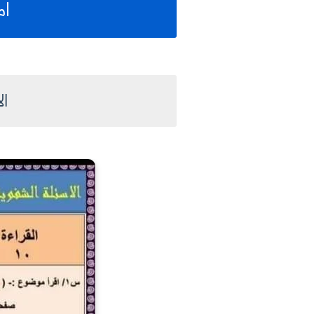
ام
ال