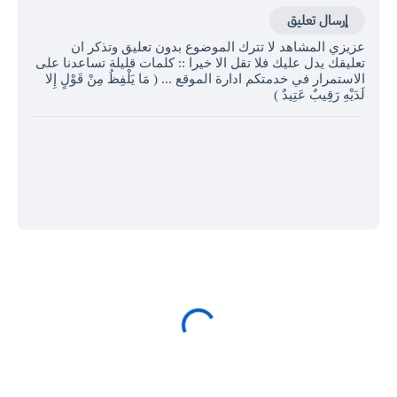
إرسال تعليق
عزيزي المشاهد لا تترك الموضوع بدون تعليق وتذكر ان
تعليقك يدل عليك فلا تقل الا خيرا :: كلمات قليلة تساعدنا على
الاستمرار في خدمتكم ادارة الموقع ... ( مَا يَلْفِظُ مِنْ قَوْلٍ إِلا
لَدَيْهِ رَقِيبٌ عَتِيدٌ )