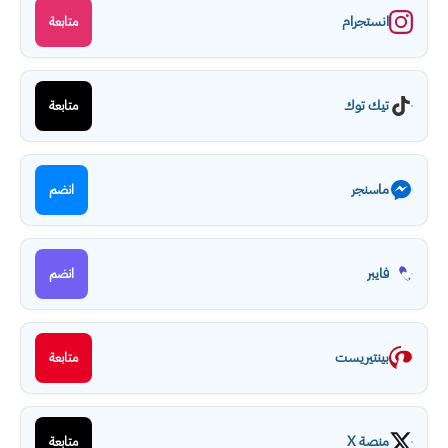
انستجرام
متابعة
تيك توك
متابعة
ماسنجر
انضم
فايبر
انضم
بينتيريست
متابعة
منصة X
متابعة