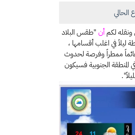
 الحالي
ي ونقله لكم
أن
"طقس البلاد
 ليلاً في اغلب أقسامها ،
غائماً ممطراً وفرصة لحدوث
ي المنطقة الجنوبية فسيكون
لاً".