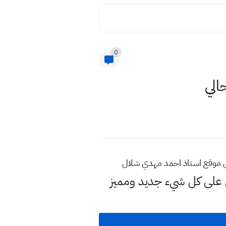
0
الي
قل موقع استاذ احمد مهدي شلال
لى كل شيء جديد ومميز