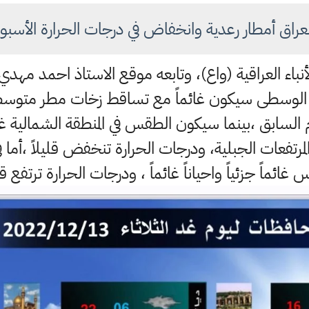
اق أمطار رعدية وانخفاض في درجات الحرارة الأسبوع
الأنباء العراقية (واع)، وتابعه موقع الاستاذ احمد مهد
طقة الوسطى سيكون غائماً مع تساقط زخات مطر متوسطة
م السابق ،بينما سيكون الطقس في المنطقة الشمالية 
فعات الجبلية، ودرجات الحرارة تنخفض قليلاً ،أما ف
غائماً جزئياً واحياناً غائماً ، ودرجات الحرارة ترتفع قلي