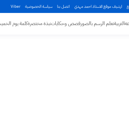
ع
ارشيف موقع الاستاذ احمد مهدي
اتصل بنا
سياسة الخصوصية
Viber
عه
التربية
تعلم الرسم بالصور
قصص وحكايات
نبذة مختصرة
كلمة يوم الخم