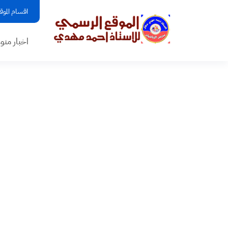
اقسام الموق
اخبار منو