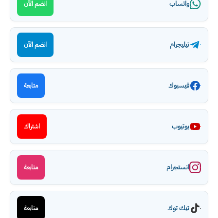
واتساب
انضم الآن
تيليجرام
انضم الآن
فيسبوك
متابعة
يوتيوب
اشتراك
انستجرام
متابعة
تيك توك
متابعة