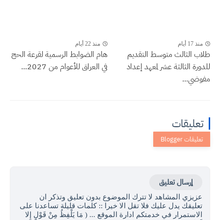
منذ 17 أيام
منذ 22 أيام
طلاب الثالث متوسط التقديم
هام الضوابط الرسمية لقرعة الحج
للدورة الثالثة عشر لمعهد إعداد
في العراق للأعوام من 2027...
مفوضي...
تعليقات
إرسال تعليق
عزيزي المشاهد لا تترك الموضوع بدون تعليق وتذكر ان
تعليقك يدل عليك فلا تقل الا خيرا :: كلمات قليلة تساعدنا على
الاستمرار في خدمتكم ادارة الموقع ... ( مَا يَلْفِظُ مِنْ قَوْلٍ إِلا