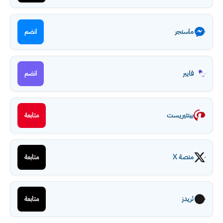
ماسنجر
انضم
فايبر
انضم
بينتيريست
متابعة
منصة X
متابعة
ثريدز
متابعة