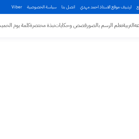
ع
ارشيف موقع الاستاذ احمد مهدي
اتصل بنا
سياسة الخصوصية
Viber
عه
التربية
تعلم الرسم بالصور
قصص وحكايات
نبذة مختصرة
كلمة يوم الخم