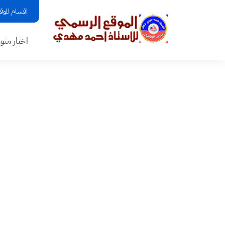
اقسام الموق
اخبار منو