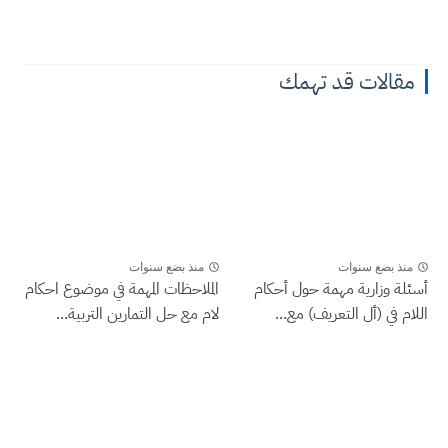
مقالات قد تهمك
منذ بضع سنوات
منذ بضع سنوات
أسئلة وزارية مهمة حول أحكام
الملاحظات المهمة في موضوع احكام
اللام في (أل التعريف) مع...
لام مع حل التمارين التربية...