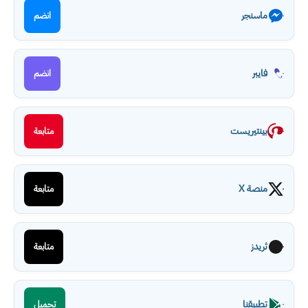
ماسنجر
انضم
فايبر
انضم
بينتيريست
متابعة
منصة X
متابعة
ثريدز
متابعة
تطبيقنا
تحميل