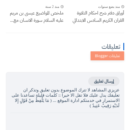
منذ بضع سنوات
منذ 2 سنة
أوراق دفتر شرح احكام التلاوة
ملخص المواضيع عيسى بن مريم
القران الكريم السادس الابتدائي
عليه السلام سورة الانسان مع...
تعليقات
إرسال تعليق
عزيزي المشاهد لا تترك الموضوع بدون تعليق وتذكر ان
تعليقك يدل عليك فلا تقل الا خيرا :: كلمات قليلة تساعدنا على
الاستمرار في خدمتكم ادارة الموقع ... ( مَا يَلْفِظُ مِنْ قَوْلٍ إِلا
لَدَيْهِ رَقِيبٌ عَتِيدٌ )