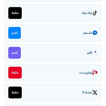
تيك توك
متابعة
ماسنجر
انضم
فايبر
انضم
بينتيريست
متابعة
منصة X
متابعة