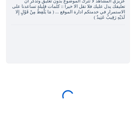
عزيزي المشاهد لا تترك الموضوع بدون تعليق وتذكر ان
تعليقك يدل عليك فلا تقل الا خيرا :: كلمات قليلة تساعدنا على
الاستمرار في خدمتكم ادارة الموقع ... ( مَا يَلْفِظُ مِنْ قَوْلٍ إِلا
لَدَيْهِ رَقِيبٌ عَتِيدٌ )