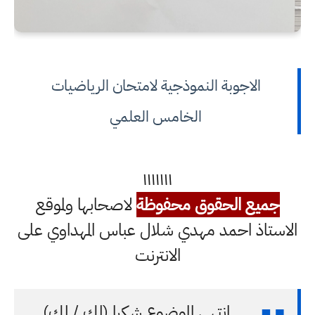
الاجوبة النموذجية لامتحان الرياضيات
الخامس العلمي
١١١١١١١
جميع الحقوق محفوظة
لاصحابها ولموقع
الاستاذ احمد مهدي شلال عباس المهداوي على
الانترنت
انتهى الموضوع شكرا (لك / لكِ)