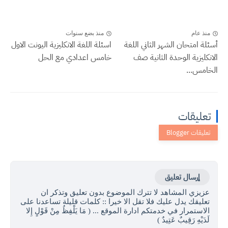
منذ عام
منذ بضع سنوات
أسئلة امتحان الشهر الثاني اللغة
اسئلة اللغة الانكليزية اليونت الاول
الانكليزية الوحدة الثانية صف
خامس اعدادي مع الحل
الخامس...
تعليقات
إرسال تعليق
عزيزي المشاهد لا تترك الموضوع بدون تعليق وتذكر ان
تعليقك يدل عليك فلا تقل الا خيرا :: كلمات قليلة تساعدنا على
الاستمرار في خدمتكم ادارة الموقع ... ( مَا يَلْفِظُ مِنْ قَوْلٍ إِلا
لَدَيْهِ رَقِيبٌ عَتِيدٌ )