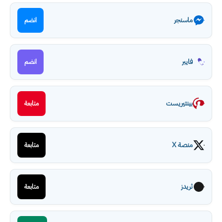
ماسنجر
انضم
فايبر
انضم
بينتيريست
متابعة
منصة X
متابعة
ثريدز
متابعة