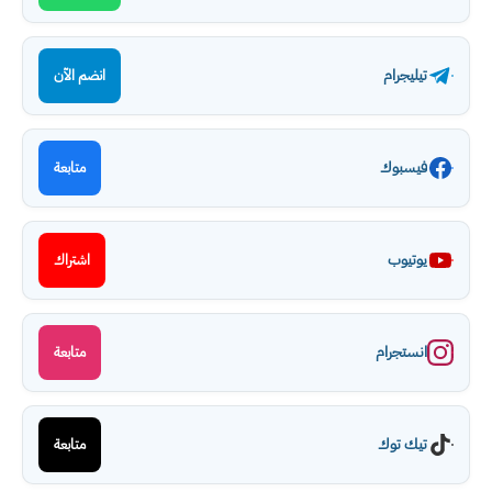
تيليجرام
انضم الآن
فيسبوك
متابعة
يوتيوب
اشتراك
انستجرام
متابعة
تيك توك
متابعة