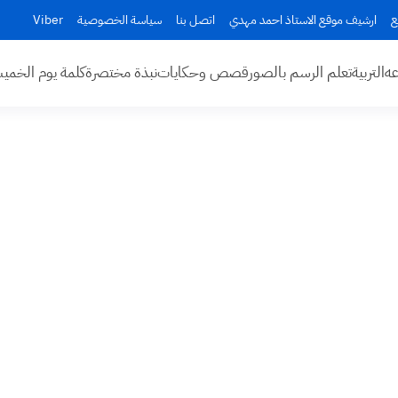
ع
ارشيف موقع الاستاذ احمد مهدي
اتصل بنا
سياسة الخصوصية
Viber
عه
التربية
تعلم الرسم بالصور
قصص وحكايات
نبذة مختصرة
كلمة يوم الخم