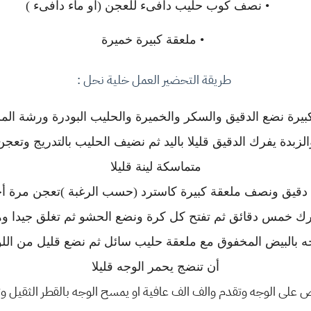
•
نصف كوب حليب دافىء للعجن (او ماء دافىء )
•
ملعقة كبيرة خميرة
طريقة التحضير العمل خلية نحل :
يرة نضع الدقيق والسكر والخميرة والحليب البودرة ورشة المل
لزبدة يفرك الدقيق قليلا باليد ثم نضيف الحليب بالتدريج وتعج
متماسكة لينة قليلا
ق ونصف ملعقة كبيرة كاسترد (حسب الرغبة )تعجن مرة أخرى ثم تترك 20
ك خمس دقائق ثم تفتح كل كرة ونضع الحشو ثم تغلق جيدا وهك
ه بالبيض المخفوق مع ملعقة حليب سائل ثم نضع قليل من الل
أن تنضج يحمر الوجه قليلا
 على الوجه وتقدم والف الف عافية او يمسح الوجه بالقطر الثقيل وتق