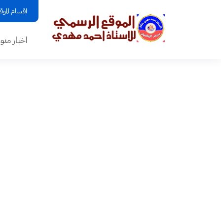
اقسام الموق
اخبار منو