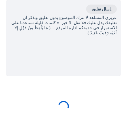
إرسال تعليق
عزيزي المشاهد لا تترك الموضوع بدون تعليق وتذكر ان
تعليقك يدل عليك فلا تقل الا خيرا :: كلمات قليلة تساعدنا على
الاستمرار في خدمتكم ادارة الموقع ... ( مَا يَلْفِظُ مِنْ قَوْلٍ إِلا
لَدَيْهِ رَقِيبٌ عَتِيدٌ )