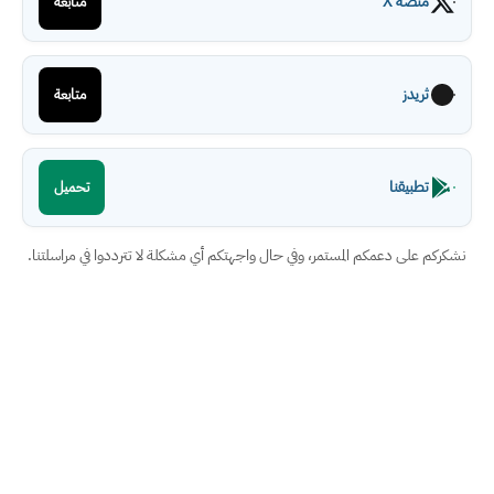
منصة X
متابعة
ثريدز
متابعة
تطبيقنا
تحميل
نشكركم على دعمكم المستمر، وفي حال واجهتكم أي مشكلة لا تترددوا في مراسلتنا.