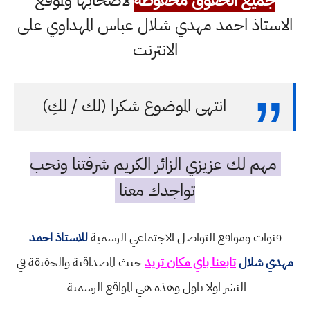
جميع الحقوق محفوظة
لاصحابها ولموقع
الاستاذ احمد مهدي شلال عباس المهداوي على
الانترنت
انتهى الموضوع شكرا (لك / لكِ)
مهم لك عزيزي الزائر الكريم شرفتنا ونحب
تواجدك معنا
قنوات ومواقع التواصل الاجتماعي الرسمية
للاستاذ احمد
مهدي شلال
تابعنا باي مكان تريد
حيث المصداقية والحقيقة في
النشر اولا باول وهذه هي المواقع الرسمية