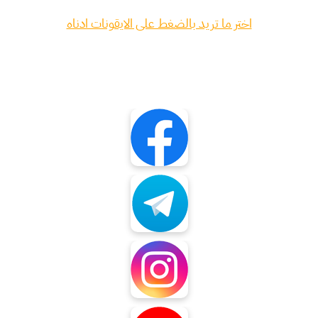
اختر ما تريد بالضغط على الايقونات ادناه