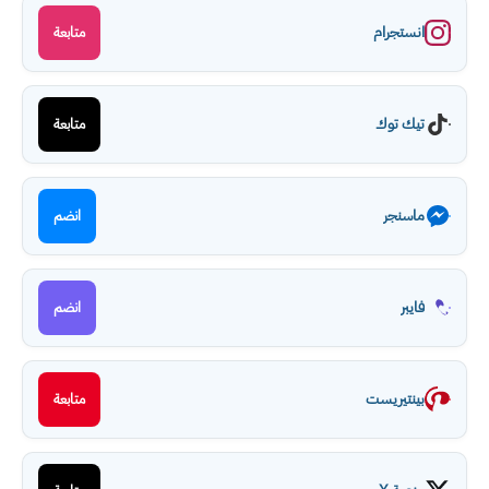
انستجرام
متابعة
تيك توك
متابعة
ماسنجر
انضم
فايبر
انضم
بينتيريست
متابعة