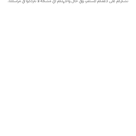
نشكركم على دعمكم المستمر، وفي حال واجهتكم أي مشكلة لا تترددوا في مراسلتنا.