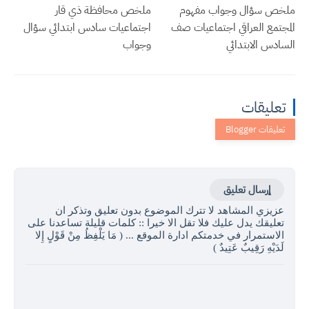
ملخص سؤال وجواب مفهوم
ملخص محافظة ذي قار
المجتمع العراقي اجتماعيات صف
اجتماعيات سادس ابتدائي سؤال
السادس الابتدائي
وجواب
تعليقات
إرسال تعليق
عزيزي المشاهد لا تترك الموضوع بدون تعليق وتذكر ان
تعليقك يدل عليك فلا تقل الا خيرا :: كلمات قليلة تساعدنا على
الاستمرار في خدمتكم ادارة الموقع ... ( مَا يَلْفِظُ مِنْ قَوْلٍ إِلا
لَدَيْهِ رَقِيبٌ عَتِيدٌ )