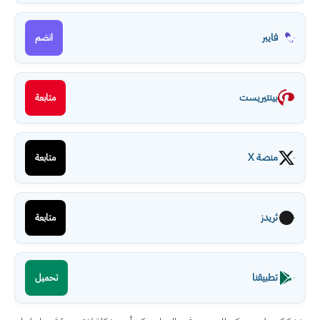
فايبر
انضم
بينتيريست
متابعة
منصة X
متابعة
ثريدز
متابعة
تطبيقنا
تحميل