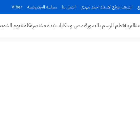
ع
ارشيف موقع الاستاذ احمد مهدي
اتصل بنا
سياسة الخصوصية
Viber
عه
التربية
تعلم الرسم بالصور
قصص وحكايات
نبذة مختصرة
كلمة يوم الخم