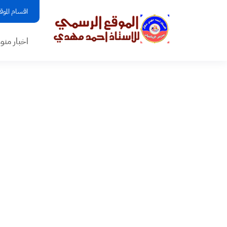
اقسام الموق
اخبار منو