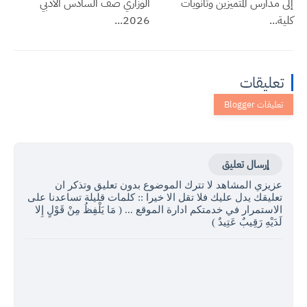
إلى مدارس المتميزين وثانويات
الوزاري صف السادس الادبي
كلية...
2026...
تعليقات
إرسال تعليق
عزيزي المشاهد لا تترك الموضوع بدون تعليق وتذكر ان
تعليقك يدل عليك فلا تقل الا خيرا :: كلمات قليلة تساعدنا على
الاستمرار في خدمتكم ادارة الموقع ... ( مَا يَلْفِظُ مِنْ قَوْلٍ إِلا
لَدَيْهِ رَقِيبٌ عَتِيدٌ )