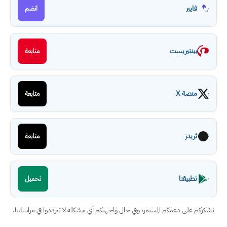
فايبر
انضم
بينتيريست
متابعة
منصة X
متابعة
ثريدز
متابعة
تطبيقنا
تحميل
نشكركم على دعمكم المستمر، وفي حال واجهتكم أي مشكلة لا تترددوا في مراسلتنا.