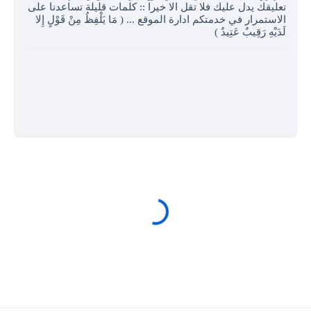
تعليقك يدل عليك فلا تقل الا خيرا :: كلمات قليلة تساعدنا على
الاستمرار في خدمتكم ادارة الموقع ... ( مَا يَلْفِظُ مِنْ قَوْلٍ إِلا
لَدَيْهِ رَقِيبٌ عَتِيدٌ )