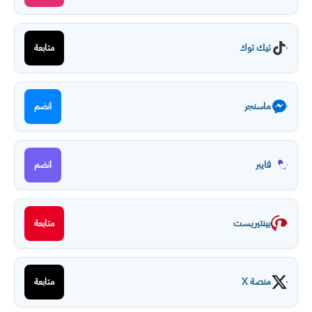
تيك توك
متابعة
ماسنجر
انضم
فايبر
انضم
بينتيريست
متابعة
منصة X
متابعة