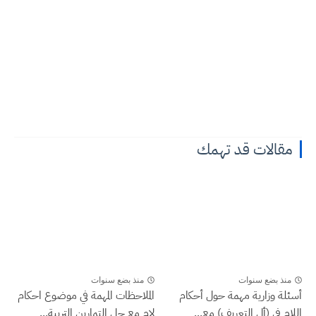
مقالات قد تهمك
منذ بضع سنوات
منذ بضع سنوات
أسئلة وزارية مهمة حول أحكام
الملاحظات المهمة في موضوع احكام
اللام في (أل التعريف) مع...
لام مع حل التمارين التربية...