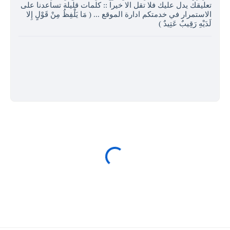
تعليقك يدل عليك فلا تقل الا خيرا :: كلمات قليلة تساعدنا على
الاستمرار في خدمتكم ادارة الموقع ... ( مَا يَلْفِظُ مِنْ قَوْلٍ إِلا
لَدَيْهِ رَقِيبٌ عَتِيدٌ )