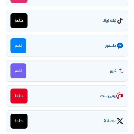
تيك توك
متابعة
ماسنجر
انضم
فايبر
انضم
بينتيريست
متابعة
منصة X
متابعة