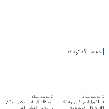
مقالات قد تهمك
منذ بضع سنوات
منذ بضع سنوات
أسئلة وزارية مهمة حول أحكام
الملاحظات المهمة في موضوع احكام
اللام في (أل التعريف) مع...
لام مع حل التمارين التربية...