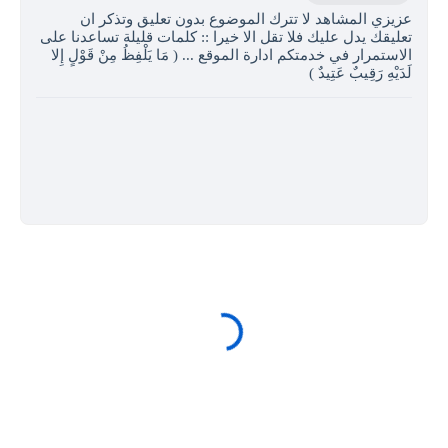
عزيزي المشاهد لا تترك الموضوع بدون تعليق وتذكر ان
تعليقك يدل عليك فلا تقل الا خيرا :: كلمات قليلة تساعدنا على
الاستمرار في خدمتكم ادارة الموقع ... ( مَا يَلْفِظُ مِنْ قَوْلٍ إِلا
لَدَيْهِ رَقِيبٌ عَتِيدٌ )