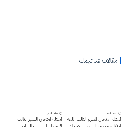
مقالات قد تهمك
منذ عام
منذ عام
أسئلة امتحان الشهر الثالث اللغة
أسئلة امتحان الشهر الثالث
الانكليزية صف السادس الابتدائي
الاجتماعيات صف السادس