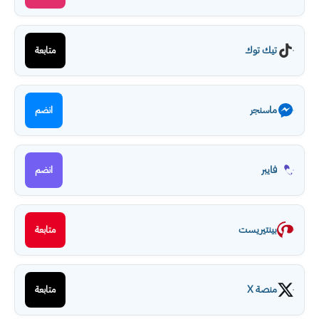
تيك توك
متابعة
ماسنجر
انضم
فايبر
انضم
بينتيريست
متابعة
منصة X
متابعة