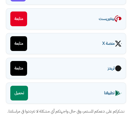
بينتيريست
متابعة
منصة X
متابعة
ثريدز
متابعة
تطبيقنا
تحميل
نشكركم على دعمكم المستمر، وفي حال واجهتكم أي مشكلة لا تترددوا في مراسلتنا.