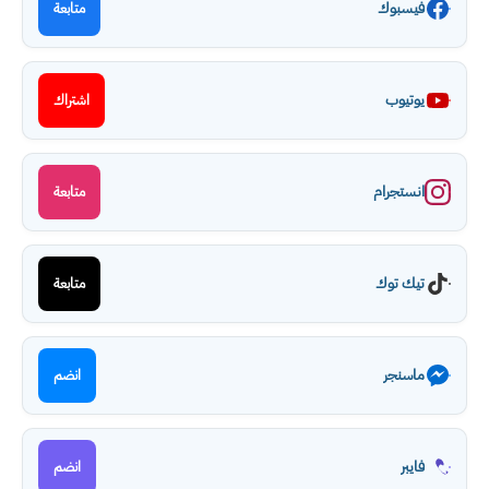
فيسبوك
متابعة
يوتيوب
اشتراك
انستجرام
متابعة
تيك توك
متابعة
ماسنجر
انضم
فايبر
انضم