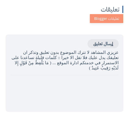
تعليقات
إرسال تعليق
عزيزي المشاهد لا تترك الموضوع بدون تعليق وتذكر ان
تعليقك يدل عليك فلا تقل الا خيرا :: كلمات قليلة تساعدنا على
الاستمرار في خدمتكم ادارة الموقع ... ( مَا يَلْفِظُ مِنْ قَوْلٍ إِلا
لَدَيْهِ رَقِيبٌ عَتِيدٌ )