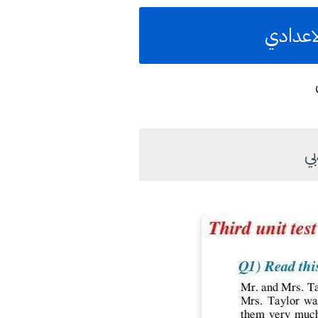
لاعدادي
بي