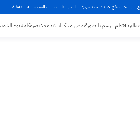
ع
ارشيف موقع الاستاذ احمد مهدي
اتصل بنا
سياسة الخصوصية
Viber
عه
التربية
تعلم الرسم بالصور
قصص وحكايات
نبذة مختصرة
كلمة يوم الخم