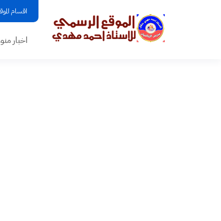
اقسام الموق
اخبار منو