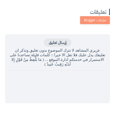
تعليقات
إرسال تعليق
عزيزي المشاهد لا تترك الموضوع بدون تعليق وتذكر ان
تعليقك يدل عليك فلا تقل الا خيرا :: كلمات قليلة تساعدنا على
الاستمرار في خدمتكم ادارة الموقع ... ( مَا يَلْفِظُ مِنْ قَوْلٍ إِلا
لَدَيْهِ رَقِيبٌ عَتِيدٌ )