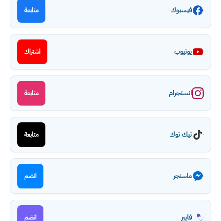
فيسبوك
متابعة
يوتيوب
اشتراك
انستجرام
متابعة
تيك توك
متابعة
ماسنجر
انضم
فايبر
انضم