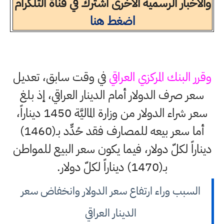
والاخبار الرسمية الاخرى اشترك في قناة التلكرام
اضغط هنا
وقرر البنك المركزي العراقي
في وقت سابق، تعديل
سعر صرف الدولار أمام الدينار العراقي، إذ بلغ
سعر شراء الدولار من وزارة الماليَّة 1450 ديناراً،
أما سعر بيعه للمصارف فقد حُدِّد بـ(1460)
ديناراً لكلّ دولار، فيما يكون سعر البيع للمواطن
بـ(1470) ديناراً لكلّ دولار.
السبب وراء ارتفاع سعر الدولار وانخفاض سعر
الدينار العراقي