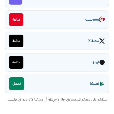
بينتيريست
متابعة
منصة X
متابعة
ثريدز
متابعة
تطبيقنا
تحميل
نشكركم على دعمكم المستمر، وفي حال واجهتكم أي مشكلة لا تترددوا في مراسلتنا.