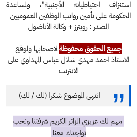
استنزاف احتياطياته الأجنبية"، ولمساعدة
الحكومة على تأمين رواتب الموظفين العموميين
المصدر : رويترز + وكالة الأناضول
جميع الحقوق محفوظة
لاصحابها ولموقع
الاستاذ احمد مهدي شلال عباس المهداوي على
الانترنت
انتهى الموضوع شكرا (لك / لكِ)
مهم لك عزيزي الزائر الكريم شرفتنا ونحب
تواجدك معنا