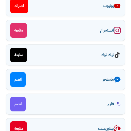
يوتيوب
اشتراك
انستجرام
متابعة
تيك توك
متابعة
ماسنجر
انضم
فايبر
انضم
بينتيريست
متابعة