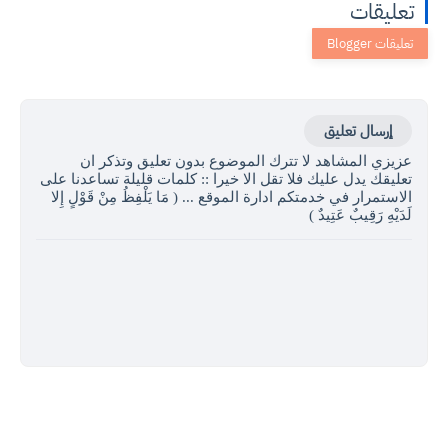
تعليقات
إرسال تعليق
عزيزي المشاهد لا تترك الموضوع بدون تعليق وتذكر ان
تعليقك يدل عليك فلا تقل الا خيرا :: كلمات قليلة تساعدنا على
الاستمرار في خدمتكم ادارة الموقع ... ( مَا يَلْفِظُ مِنْ قَوْلٍ إِلا
لَدَيْهِ رَقِيبٌ عَتِيدٌ )