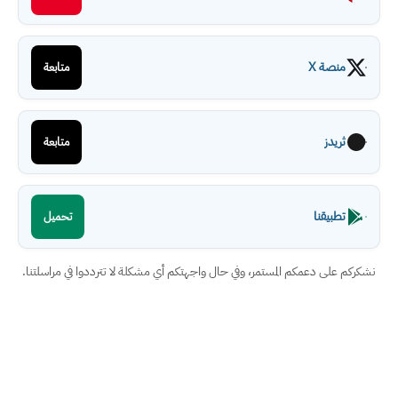
منصة X
متابعة
ثريدز
متابعة
تطبيقنا
تحميل
نشكركم على دعمكم المستمر، وفي حال واجهتكم أي مشكلة لا تترددوا في مراسلتنا.