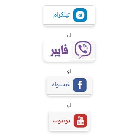
او
او
او