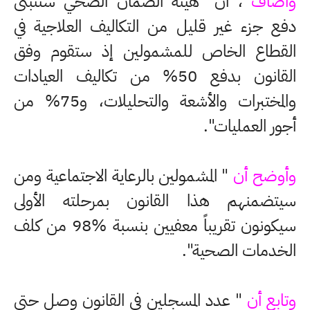
وأضاف
، أن "هيئة الضمان الصحي ستتبنى
دفع جزء غير قليل من التكاليف العلاجية في
القطاع الخاص للمشمولين إذ ستقوم وفق
القانون بدفع 50% من تكاليف العيادات
والمختبرات والأشعة والتحليلات، و75% من
أجور العمليات".
وأوضح أن
" المشمولين بالرعاية الاجتماعية ومن
سيتضمنهم هذا القانون بمرحلته الأولى
سيكونون تقريباً معفيين بنسبة 98‎%‎ من كلف
الخدمات الصحية".
وتابع أن
" عدد المسجلين في القانون وصل حتى