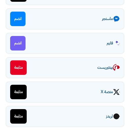
ماسنجر
انضم
فايبر
انضم
بينتيريست
متابعة
منصة X
متابعة
ثريدز
متابعة