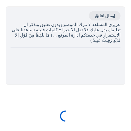
إرسال تعليق
عزيزي المشاهد لا تترك الموضوع بدون تعليق وتذكر ان
تعليقك يدل عليك فلا تقل الا خيرا :: كلمات قليلة تساعدنا على
الاستمرار في خدمتكم ادارة الموقع ... ( مَا يَلْفِظُ مِنْ قَوْلٍ إِلا
لَدَيْهِ رَقِيبٌ عَتِيدٌ )