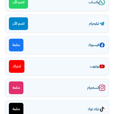
واتساب
انضم الآن
تيليجرام
انضم الآن
فيسبوك
متابعة
يوتيوب
اشتراك
انستجرام
متابعة
تيك توك
متابعة