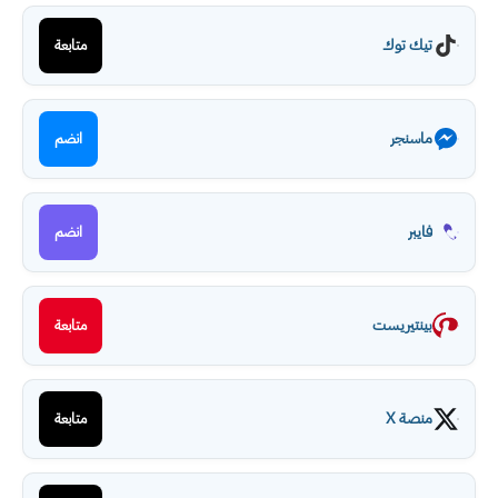
تيك توك
متابعة
ماسنجر
انضم
فايبر
انضم
بينتيريست
متابعة
منصة X
متابعة