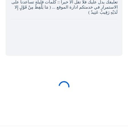
تعليقك يدل عليك فلا تقل الا خيرا :: كلمات قليلة تساعدنا على
الاستمرار في خدمتكم ادارة الموقع ... ( مَا يَلْفِظُ مِنْ قَوْلٍ إِلا
لَدَيْهِ رَقِيبٌ عَتِيدٌ )