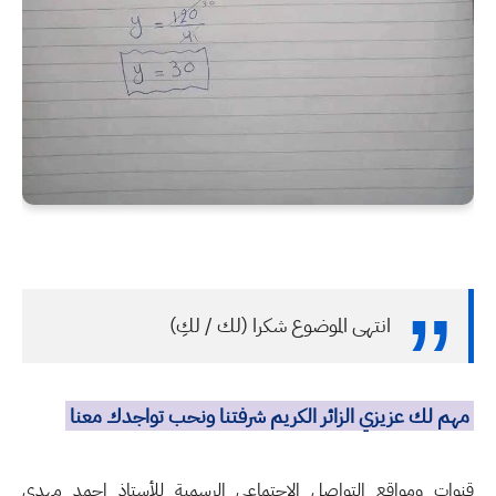
انتهى الموضوع شكرا (لك / لكِ)
مهم لك عزيزي الزائر الكريم شرفتنا ونحب تواجدك معنا
قنوات ومواقع التواصل الاجتماعي الرسمية للأستاذ احمد مهدي