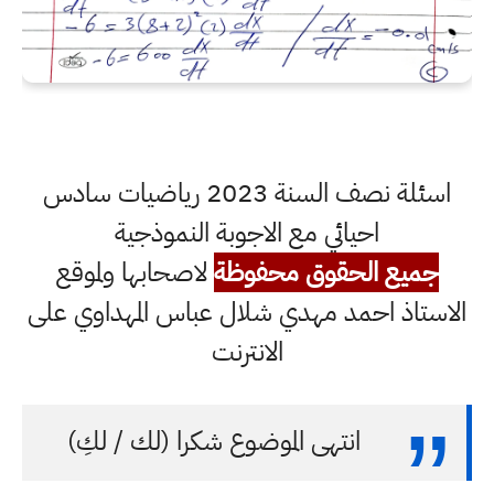
اسئلة نصف السنة 2023 رياضيات سادس
احيائي مع الاجوبة النموذجية
جميع الحقوق محفوظة
لاصحابها ولموقع
الاستاذ احمد مهدي شلال عباس المهداوي على
الانترنت
انتهى الموضوع شكرا (لك / لكِ)