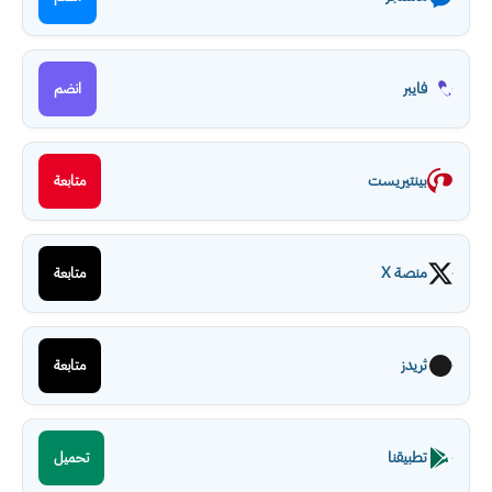
فايبر
انضم
بينتيريست
متابعة
منصة X
متابعة
ثريدز
متابعة
تطبيقنا
تحميل