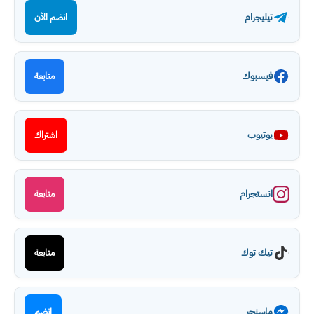
تيليجرام
انضم الآن
فيسبوك
متابعة
يوتيوب
اشتراك
انستجرام
متابعة
تيك توك
متابعة
ماسنجر
انضم