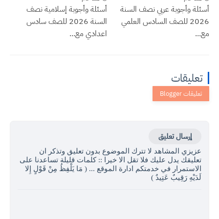
أسئلة وأجوبة عربي نصف السنة
أسئلة وأجوبة إسلامية نصف
2026 للصف السادس العلمي
السنة 2026 للصف سادس
مع...
اعدادي مع...
تعليقات
إرسال تعليق
عزيزي المشاهد لا تترك الموضوع بدون تعليق وتذكر ان
تعليقك يدل عليك فلا تقل الا خيرا :: كلمات قليلة تساعدنا على
الاستمرار في خدمتكم ادارة الموقع ... ( مَا يَلْفِظُ مِنْ قَوْلٍ إِلا
لَدَيْهِ رَقِيبٌ عَتِيدٌ )