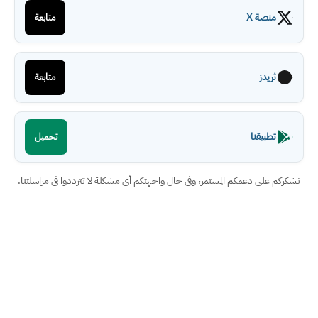
منصة X
متابعة
ثريدز
متابعة
تطبيقنا
تحميل
نشكركم على دعمكم المستمر، وفي حال واجهتكم أي مشكلة لا تترددوا في مراسلتنا.