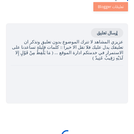
إرسال تعليق
عزيزي المشاهد لا تترك الموضوع بدون تعليق وتذكر ان
تعليقك يدل عليك فلا تقل الا خيرا :: كلمات قليلة تساعدنا على
الاستمرار في خدمتكم ادارة الموقع ... ( مَا يَلْفِظُ مِنْ قَوْلٍ إِلا
لَدَيْهِ رَقِيبٌ عَتِيدٌ )