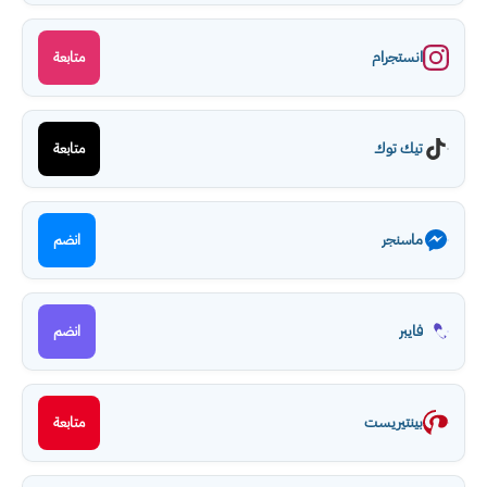
انستجرام
متابعة
تيك توك
متابعة
ماسنجر
انضم
فايبر
انضم
بينتيريست
متابعة