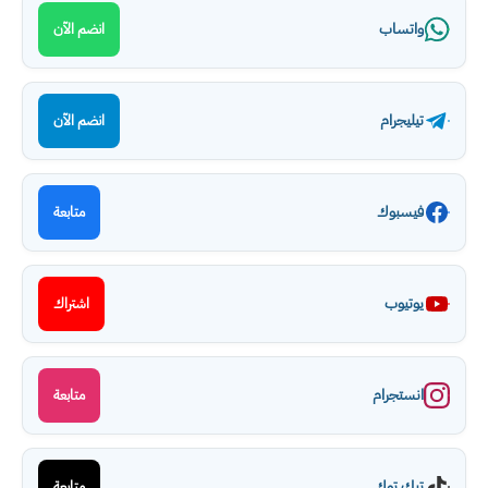
واتساب
انضم الآن
تيليجرام
انضم الآن
فيسبوك
متابعة
يوتيوب
اشتراك
انستجرام
متابعة
تيك توك
متابعة