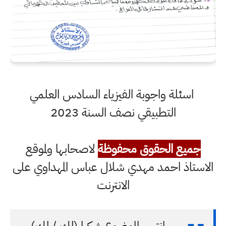
اسئلة واجوبة الفيزياء السادس العلمي
التطبيقي نصف السنة 2023
جميع الحقوق محفوظة
لاصحابها ولموقع
الاستاذ احمد مهدي شلال عباس المهداوي على
الانترنت
انتهى الموضوع شكرا (لك / لكِ)