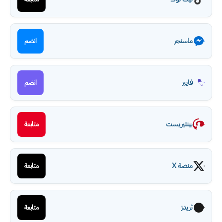
ماسنجر
انضم
فايبر
انضم
بينتيريست
متابعة
منصة X
متابعة
ثريدز
متابعة