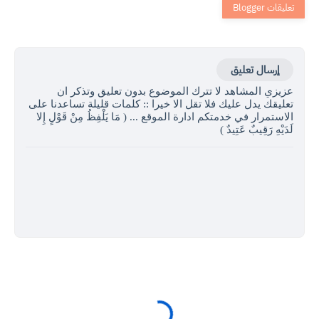
إرسال تعليق
عزيزي المشاهد لا تترك الموضوع بدون تعليق وتذكر ان
تعليقك يدل عليك فلا تقل الا خيرا :: كلمات قليلة تساعدنا على
الاستمرار في خدمتكم ادارة الموقع ... ( مَا يَلْفِظُ مِنْ قَوْلٍ إِلا
لَدَيْهِ رَقِيبٌ عَتِيدٌ )