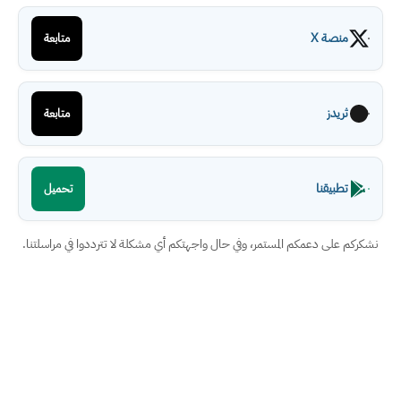
منصة X
متابعة
ثريدز
متابعة
تطبيقنا
تحميل
نشكركم على دعمكم المستمر، وفي حال واجهتكم أي مشكلة لا تترددوا في مراسلتنا.