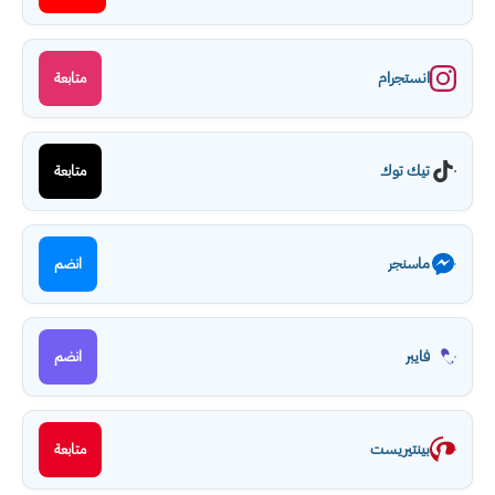
انستجرام
متابعة
تيك توك
متابعة
ماسنجر
انضم
فايبر
انضم
بينتيريست
متابعة