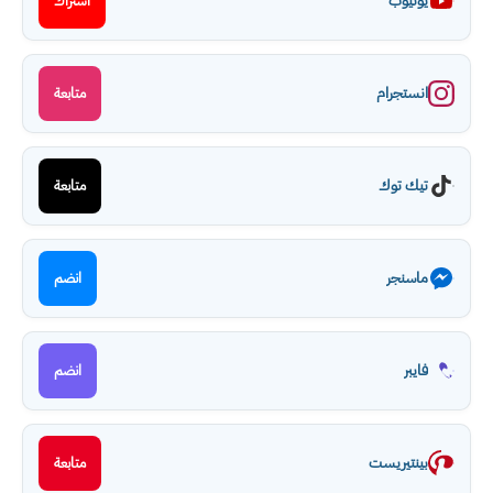
يوتيوب
اشتراك
انستجرام
متابعة
تيك توك
متابعة
ماسنجر
انضم
فايبر
انضم
بينتيريست
متابعة