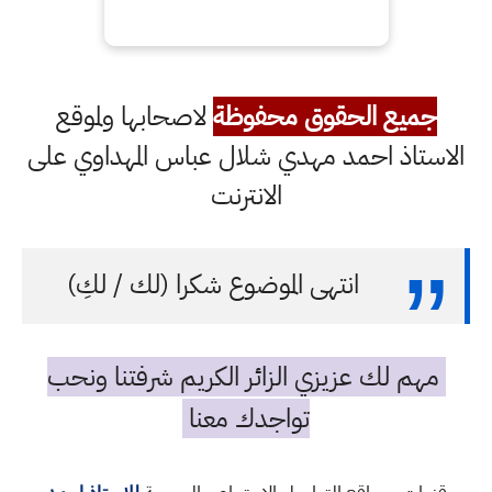
جميع الحقوق محفوظة
لاصحابها ولموقع
الاستاذ احمد مهدي شلال عباس المهداوي على
الانترنت
انتهى الموضوع شكرا (لك / لكِ)
مهم لك عزيزي الزائر الكريم شرفتنا ونحب
تواجدك معنا