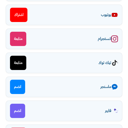
يوتيوب
اشتراك
انستجرام
متابعة
تيك توك
متابعة
ماسنجر
انضم
فايبر
انضم