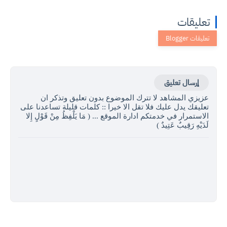
تعليقات
إرسال تعليق
عزيزي المشاهد لا تترك الموضوع بدون تعليق وتذكر ان
تعليقك يدل عليك فلا تقل الا خيرا :: كلمات قليلة تساعدنا على
الاستمرار في خدمتكم ادارة الموقع ... ( مَا يَلْفِظُ مِنْ قَوْلٍ إِلا
لَدَيْهِ رَقِيبٌ عَتِيدٌ )