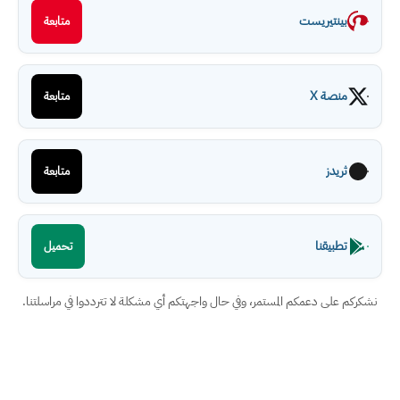
بينتيريست
متابعة
منصة X
متابعة
ثريدز
متابعة
تطبيقنا
تحميل
نشكركم على دعمكم المستمر، وفي حال واجهتكم أي مشكلة لا تترددوا في مراسلتنا.