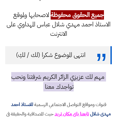
جميع الحقوق محفوظة
لاصحابها ولموقع
الاستاذ احمد مهدي شلال عباس المهداوي على
الانترنت
انتهى الموضوع شكرا (لك / لكِ)
مهم لك عزيزي الزائر الكريم شرفتنا ونحب
تواجدك معنا
قنوات ومواقع التواصل الاجتماعي الرسمية
للاستاذ احمد
مهدي شلال
تابعنا باي مكان تريد
حيث المصداقية والحقيقة في