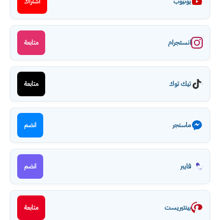
يوتيوب
اشتراك
انستجرام
متابعة
تيك توك
متابعة
ماسنجر
انضم
فايبر
انضم
بينتيريست
متابعة