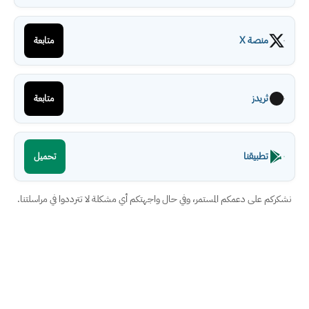
منصة X
متابعة
ثريدز
متابعة
تطبيقنا
تحميل
نشكركم على دعمكم المستمر، وفي حال واجهتكم أي مشكلة لا تترددوا في مراسلتنا.