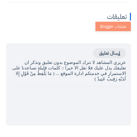
تعليقات
إرسال تعليق
عزيزي المشاهد لا تترك الموضوع بدون تعليق وتذكر ان
تعليقك يدل عليك فلا تقل الا خيرا :: كلمات قليلة تساعدنا على
الاستمرار في خدمتكم ادارة الموقع ... ( مَا يَلْفِظُ مِنْ قَوْلٍ إِلا
لَدَيْهِ رَقِيبٌ عَتِيدٌ )