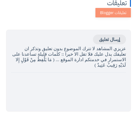
تعليقات
إرسال تعليق
عزيزي المشاهد لا تترك الموضوع بدون تعليق وتذكر ان
تعليقك يدل عليك فلا تقل الا خيرا :: كلمات قليلة تساعدنا على
الاستمرار في خدمتكم ادارة الموقع ... ( مَا يَلْفِظُ مِنْ قَوْلٍ إِلا
لَدَيْهِ رَقِيبٌ عَتِيدٌ )