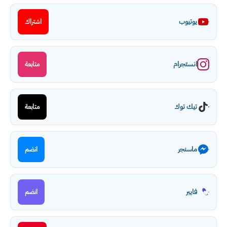
يوتيوب
اشتراك
انستجرام
متابعة
تيك توك
متابعة
ماسنجر
انضم
فايبر
انضم