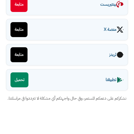
بينتيريست
متابعة
منصة X
متابعة
ثريدز
متابعة
تطبيقنا
تحميل
نشكركم على دعمكم المستمر، وفي حال واجهتكم أي مشكلة لا تترددوا في مراسلتنا.