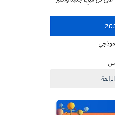
نموذجي
ادس
لرابعة