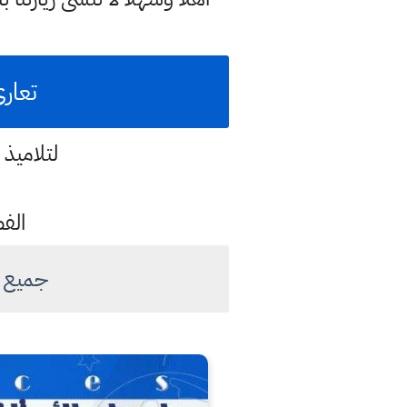
تعاري
لتلاميذ
الف
جميع ال