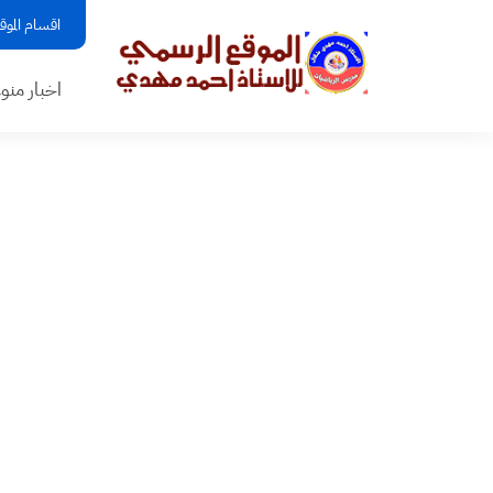
اقسام الموق
اخبار منو