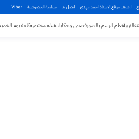
ع
ارشيف موقع الاستاذ احمد مهدي
اتصل بنا
سياسة الخصوصية
Viber
عه
التربية
تعلم الرسم بالصور
قصص وحكايات
نبذة مختصرة
كلمة يوم الخم