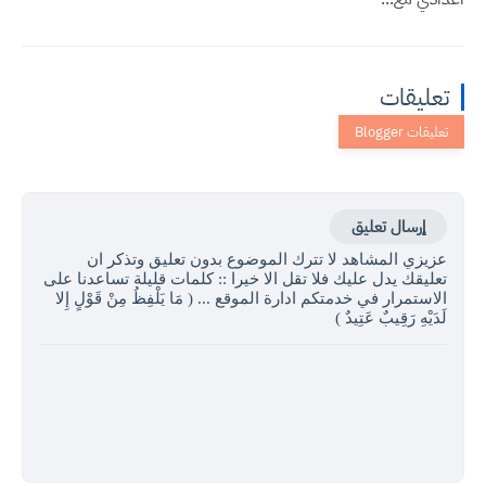
تعليقات
إرسال تعليق
عزيزي المشاهد لا تترك الموضوع بدون تعليق وتذكر ان
تعليقك يدل عليك فلا تقل الا خيرا :: كلمات قليلة تساعدنا على
الاستمرار في خدمتكم ادارة الموقع ... ( مَا يَلْفِظُ مِنْ قَوْلٍ إِلا
لَدَيْهِ رَقِيبٌ عَتِيدٌ )