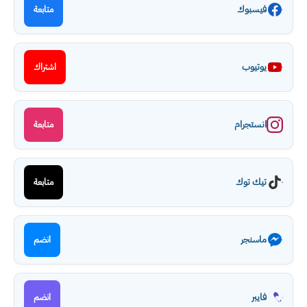
فيسبوك
متابعة
يوتيوب
اشتراك
انستجرام
متابعة
تيك توك
متابعة
ماسنجر
انضم
فايبر
انضم