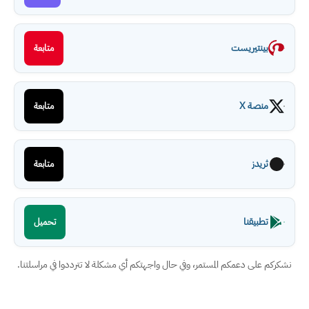
بينتيريست
متابعة
منصة X
متابعة
ثريدز
متابعة
تطبيقنا
تحميل
نشكركم على دعمكم المستمر، وفي حال واجهتكم أي مشكلة لا تترددوا في مراسلتنا.