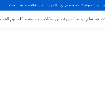
ع
ارشيف موقع الاستاذ احمد مهدي
اتصل بنا
سياسة الخصوصية
Viber
عه
التربية
تعلم الرسم بالصور
قصص وحكايات
نبذة مختصرة
كلمة يوم الخم