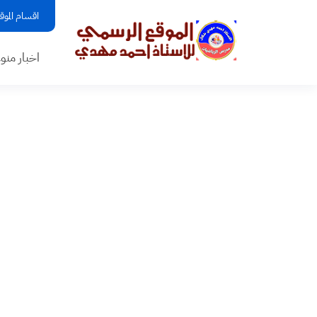
اقسام الموق
اخبار منو