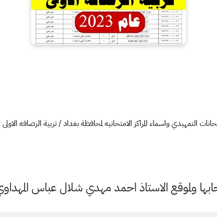
انات التمهيدي واسماء المراكز الامتحانيه لمحافظة بغداد / تربية الرصافه الاولى لسنة 022
ها ولموقع الاستاذ احمد مهدي شلال عباس المهداوي 