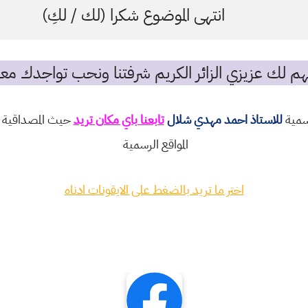
انتهى الموضوع شكرا (لك / لكِ)
م لك عزيزي الزائر الكريم شرفتنا ونحب تواجدك معن
رسمية
للاستاذ احمد مهدي شلال
تابعنا باي مكان تريد
حيث المصداقية و
المواقع الرسمية
اختر ما تريد بالضغط على الايقونات ادناه